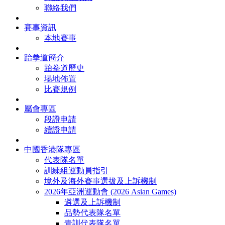
聯絡我們
賽事資訊
本地賽事
跆拳道簡介
跆拳道歷史
場地佈置
比賽規例
屬會專區
段證申請
續證申請
中國香港隊專區
代表隊名單
訓練組運動員指引
境外及海外賽事選拔及上訴機制
2026年亞洲運動會 (2026 Asian Games)
遴選及上訴機制
品勢代表隊名單
青訓代表隊名單