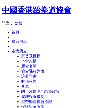
中國香港跆拳道協會
語言：
繁體
首頁
最新消息
本會簡介
宗旨及目標
本會架構
屬會名單
協會課程列表
註冊證書
財務報告
會章
防止及處理性騷擾政策
處理投訴機制
黑帶學員轉會流程
保護兒童政策