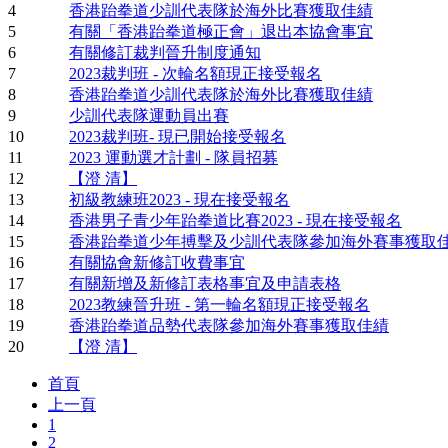
4
香港跆拳道少訓代表隊於海外比賽獲取佳績
5
有關「香港跆拳道極正會」退出本協會事宜
6
有關修訂裁判晉升制度通知
7
2023裁判班 - 次輪名額現正接受報名
8
香港跆拳道少訓代表隊於海外比賽獲取佳績
9
少訓代表隊運動員出賽
10
2023裁判班- 現已開始接受報名
11
2023 運動選才計劃 - 隊員招募
12
【澄 清】
13
初級教練班2023 - 現在接受報名
14
香港男子青少年跆拳道比賽2023 - 現在接受報名
15
香港跆拳道少年搏擊及少訓代表隊參加海外賽事獲取
16
有關協會新修訂收費事宜
17
有關新增及新修訂表格事宜及申請表格
18
2023教練晉升班 - 第一輪名額現正接受報名
19
香港跆拳道品勢代表隊參加海外賽事獲取佳績
20
【澄 清】
首頁
上一頁
1
2