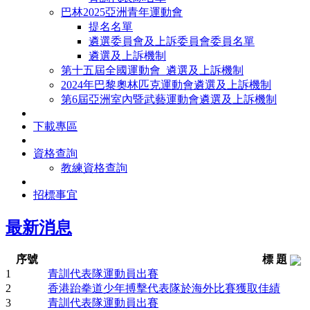
巴林2025亞洲青年運動會
提名名單
遴選委員會及上訴委員會委員名單
遴選及上訴機制
第十五屆全國運動會_遴選及上訴機制
2024年巴黎奧林匹克運動會遴選及上訴機制
第6屆亞洲室內暨武藝運動會遴選及上訴機制
下載專區
資格查詢
教練資格查詢
招標事宜
最新消息
序號
標 題
1
青訓代表隊運動員出賽
2
香港跆拳道少年搏擊代表隊於海外比賽獲取佳績
3
青訓代表隊運動員出賽