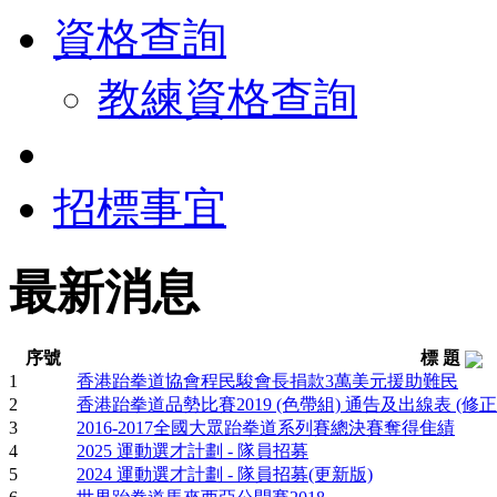
資格查詢
教練資格查詢
招標事宜
最新消息
序號
標 題
1
香港跆拳道協會程民駿會長捐款3萬美元援助難民
2
香港跆拳道品勢比賽2019 (色帶組) 通告及出線表 (修正
3
2016-2017全國大眾跆拳道系列賽總決賽奪得隹績
4
2025 運動選才計劃 - 隊員招募
5
2024 運動選才計劃 - 隊員招募(更新版)