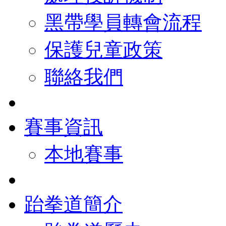
黑帶學員轉會流程
保護兒童政策
聯絡我們
賽事資訊
本地賽事
跆拳道簡介