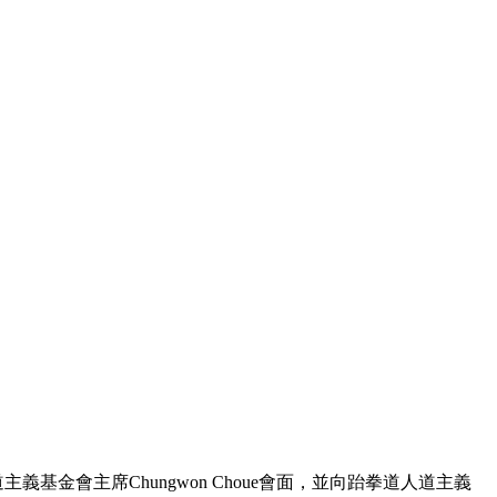
義基金會主席Chungwon Choue會面，並向跆拳道人道主義