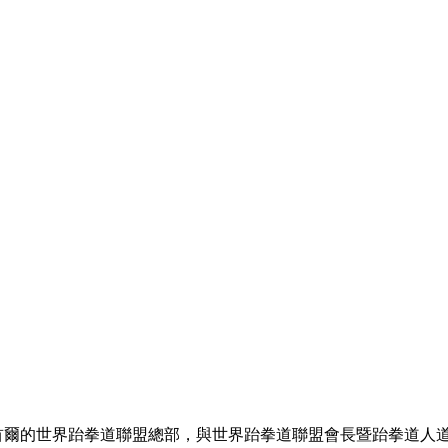
韓國首爾的世界跆拳道聯盟總部，與世界跆拳道聯盟會長暨跆拳道人道主