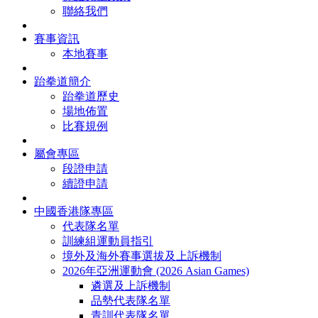
聯絡我們
賽事資訊
本地賽事
跆拳道簡介
跆拳道歷史
場地佈置
比賽規例
屬會專區
段證申請
續證申請
中國香港隊專區
代表隊名單
訓練組運動員指引
境外及海外賽事選拔及上訴機制
2026年亞洲運動會 (2026 Asian Games)
遴選及上訴機制
品勢代表隊名單
青訓代表隊名單