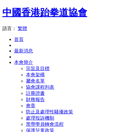
中國香港跆拳道協會
語言：
繁體
首頁
最新消息
本會簡介
宗旨及目標
本會架構
屬會名單
協會課程列表
註冊證書
財務報告
會章
防止及處理性騷擾政策
處理投訴機制
黑帶學員轉會流程
保護兒童政策