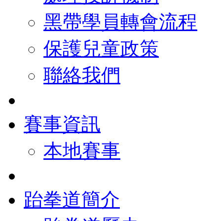
黑帶學員轉會流程
保護兒童政策
聯絡我們
賽事資訊
本地賽事
跆拳道簡介