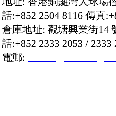
地址: 香港銅鑼灣大球場徑
話:+852 2504 8116 傳真:+8
倉庫地址: 觀塘興業街14 
話:+852 2333 2053 / 2333
電郵:
hktkda@biznetvigato