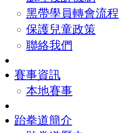
黑帶學員轉會流程
保護兒童政策
聯絡我們
賽事資訊
本地賽事
跆拳道簡介