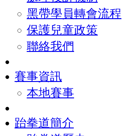
黑帶學員轉會流程
保護兒童政策
聯絡我們
賽事資訊
本地賽事
跆拳道簡介