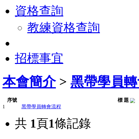
資格查詢
教練資格查詢
招標事宜
本會簡介
>
黑帶學員轉
序號
標 題
1
黑帶學員轉會流程
共
1
頁
1
條記錄