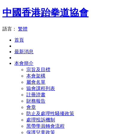
中國香港跆拳道協會
語言：
繁體
首頁
最新消息
本會簡介
宗旨及目標
本會架構
屬會名單
協會課程列表
註冊證書
財務報告
會章
防止及處理性騷擾政策
處理投訴機制
黑帶學員轉會流程
保護兒童政策