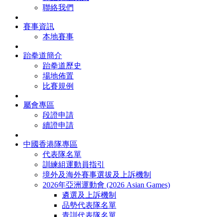
聯絡我們
賽事資訊
本地賽事
跆拳道簡介
跆拳道歷史
場地佈置
比賽規例
屬會專區
段證申請
續證申請
中國香港隊專區
代表隊名單
訓練組運動員指引
境外及海外賽事選拔及上訴機制
2026年亞洲運動會 (2026 Asian Games)
遴選及上訴機制
品勢代表隊名單
青訓代表隊名單