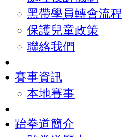
黑帶學員轉會流程
保護兒童政策
聯絡我們
賽事資訊
本地賽事
跆拳道簡介