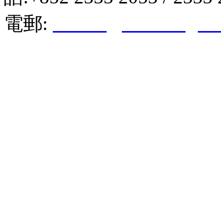
電郵:
hktkda@biznetvigato