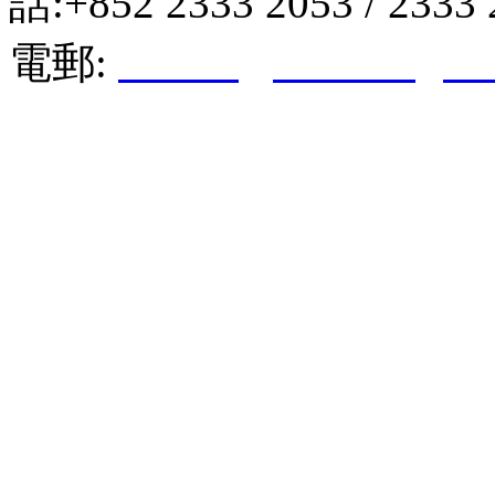
話:+852 2333 2053 / 2333
電郵:
hktkda@biznetvigato