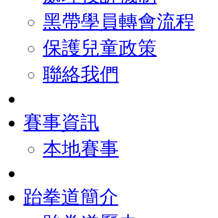
黑帶學員轉會流程
保護兒童政策
聯絡我們
賽事資訊
本地賽事
跆拳道簡介