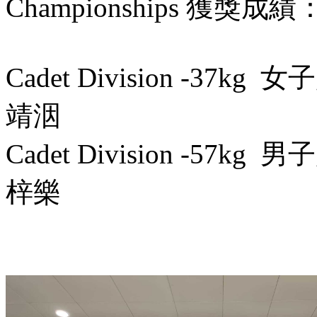
Championships 獲獎成績
Cadet Division -3
靖洇
Cadet Division -5
梓樂