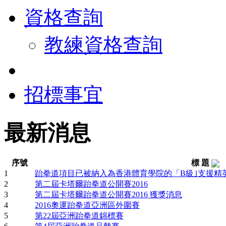
資格查詢
教練資格查詢
招標事宜
最新消息
序號
標 題
1
跆拳道項目已被納入為香港體育學院的「B級｣支援精
2
第二屆卡塔爾跆拳道公開賽2016
3
第二屆卡塔爾跆拳道公開賽2016 獲獎消息
4
2016奧運跆拳道亞洲區外圍賽
5
第22屆亞洲跆拳道錦標賽