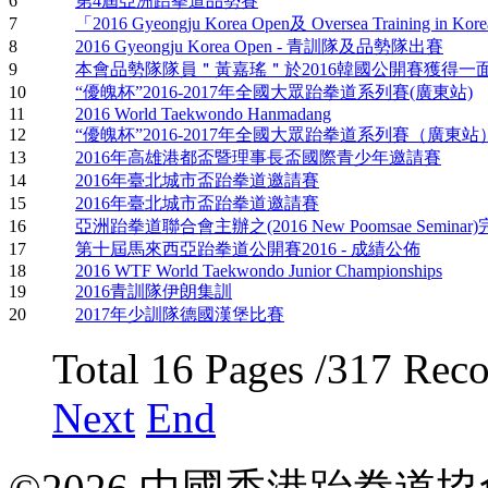
6
第4屆亞洲跆拳道品勢賽
7
「2016 Gyeongju Korea Open及 Oversea Training in Kor
8
2016 Gyeongju Korea Open - 青訓隊及品勢隊出賽
9
本會品勢隊隊員＂黃嘉瑤＂於2016韓國公開賽獲得一
10
“優魄杯”2016-2017年全國大眾跆拳道系列賽(廣東站)
11
2016 World Taekwondo Hanmadang
12
“優魄杯”2016-2017年全國大眾跆拳道系列賽（廣東
13
2016年高雄港都盃暨理事長盃國際青少年邀請賽
14
2016年臺北城市盃跆拳道邀請賽
15
2016年臺北城市盃跆拳道邀請賽
16
亞洲跆拳道聯合會主辦之(2016 New Poomsae Semina
17
第十屆馬來西亞跆拳道公開賽2016 - 成績公佈
18
2016 WTF World Taekwondo Junior Championships
19
2016青訓隊伊朗集訓
20
2017年少訓隊德國漢堡比賽
Total 16 Pages /317 Rec
Next
End