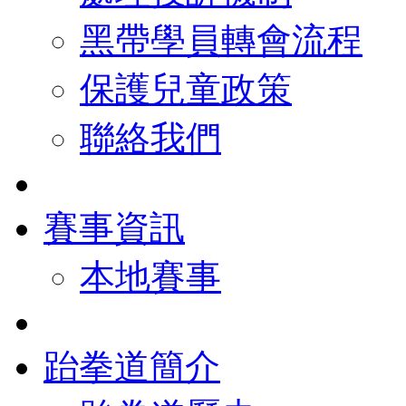
黑帶學員轉會流程
保護兒童政策
聯絡我們
賽事資訊
本地賽事
跆拳道簡介