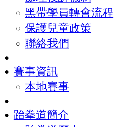
黑帶學員轉會流程
保護兒童政策
聯絡我們
賽事資訊
本地賽事
跆拳道簡介