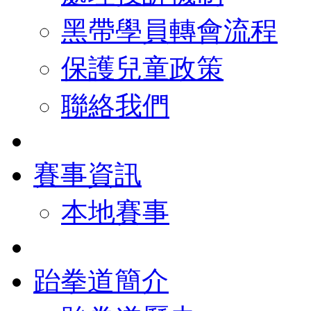
黑帶學員轉會流程
保護兒童政策
聯絡我們
賽事資訊
本地賽事
跆拳道簡介