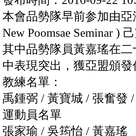
本會品勢隊早前参加由亞洲
New Poomsae Seminar
其中品勢隊員黃嘉瑤在二
中表現突出，獲亞盟頒發
教練名單：
禹鍾弼 / 黃寶城 / 張奮發 
運動員名單
張家瑜 / 吳筠怡 / 黃嘉瑤