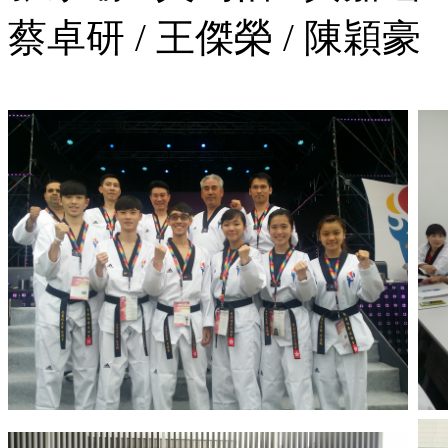
蔡卓研 / 王傑榮 / 陳穎豪