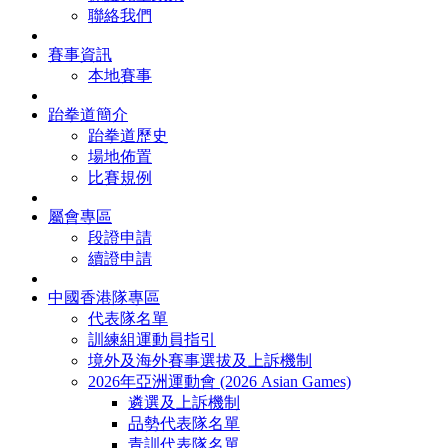
聯絡我們
賽事資訊
本地賽事
跆拳道簡介
跆拳道歷史
場地佈置
比賽規例
屬會專區
段證申請
續證申請
中國香港隊專區
代表隊名單
訓練組運動員指引
境外及海外賽事選拔及上訴機制
2026年亞洲運動會 (2026 Asian Games)
遴選及上訴機制
品勢代表隊名單
青訓代表隊名單