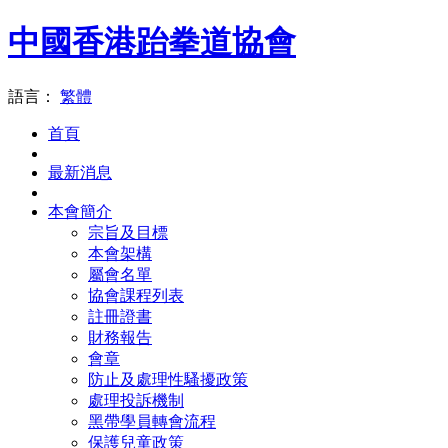
中國香港跆拳道協會
語言：
繁體
首頁
最新消息
本會簡介
宗旨及目標
本會架構
屬會名單
協會課程列表
註冊證書
財務報告
會章
防止及處理性騷擾政策
處理投訴機制
黑帶學員轉會流程
保護兒童政策