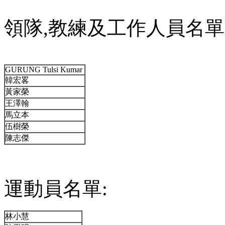
領隊,教練及工作人員名單
GURUNG Tulsi Kumar
韓宏畧
黃家榮
王澤翰
馬立本
伍樹榮
陳志傑
運動員名單:
林小慧