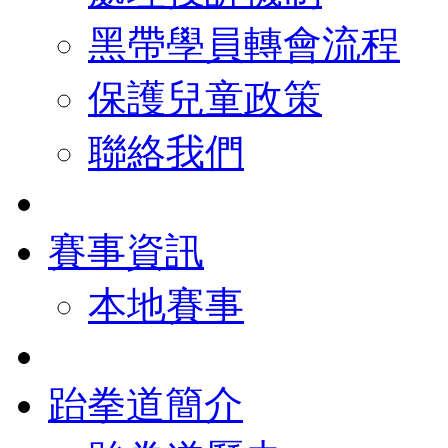
黑帶學員轉會流程
保護兒童政策
聯絡我們
賽事資訊
本地賽事
跆拳道簡介