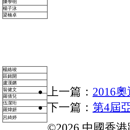
陳學明
楊子泳
梁楠卓
楊絡竣
區銘開
盧漢鏘
上一篇：
201
翁健文
羅倩兒
伍潔珩
下一篇：
第4屆
羅煒妍
呂綺婷
©2026 中國