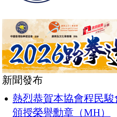
新聞發布
熱烈恭賀本協會程民駿
頒授榮譽勳章（MH）