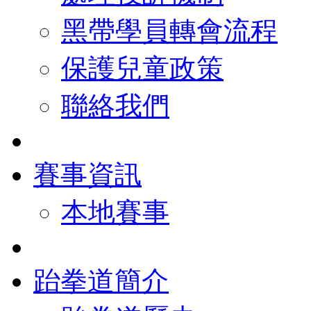
黑帶學員轉會流程
保護兒童政策
聯絡我們
賽事資訊
本地賽事
跆拳道簡介