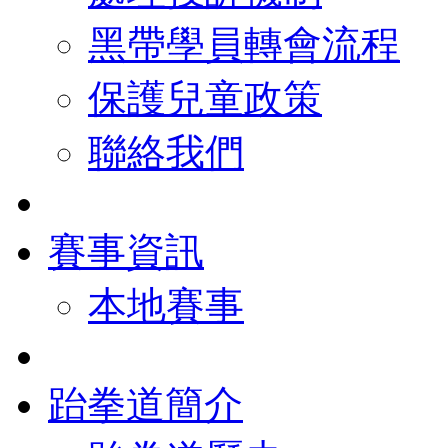
黑帶學員轉會流程
保護兒童政策
聯絡我們
賽事資訊
本地賽事
跆拳道簡介