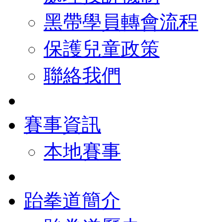
黑帶學員轉會流程
保護兒童政策
聯絡我們
賽事資訊
本地賽事
跆拳道簡介