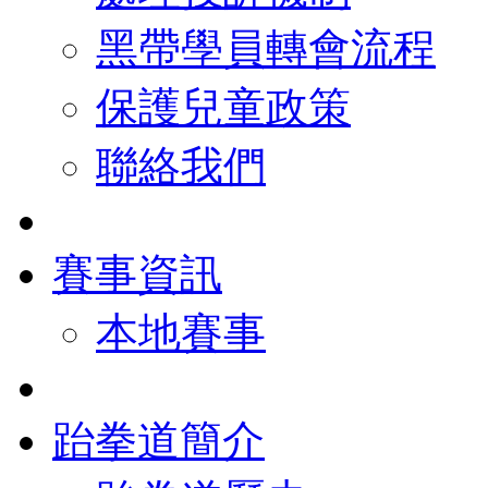
黑帶學員轉會流程
保護兒童政策
聯絡我們
賽事資訊
本地賽事
跆拳道簡介