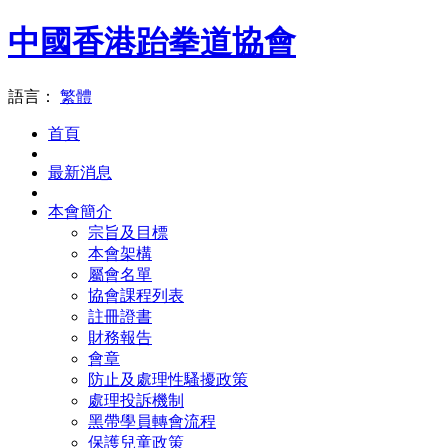
中國香港跆拳道協會
語言：
繁體
首頁
最新消息
本會簡介
宗旨及目標
本會架構
屬會名單
協會課程列表
註冊證書
財務報告
會章
防止及處理性騷擾政策
處理投訴機制
黑帶學員轉會流程
保護兒童政策