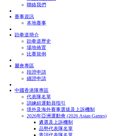
聯絡我們
賽事資訊
本地賽事
跆拳道簡介
跆拳道歷史
場地佈置
比賽規例
屬會專區
段證申請
續證申請
中國香港隊專區
代表隊名單
訓練組運動員指引
境外及海外賽事選拔及上訴機制
2026年亞洲運動會 (2026 Asian Games)
遴選及上訴機制
品勢代表隊名單
青訓代表隊名單