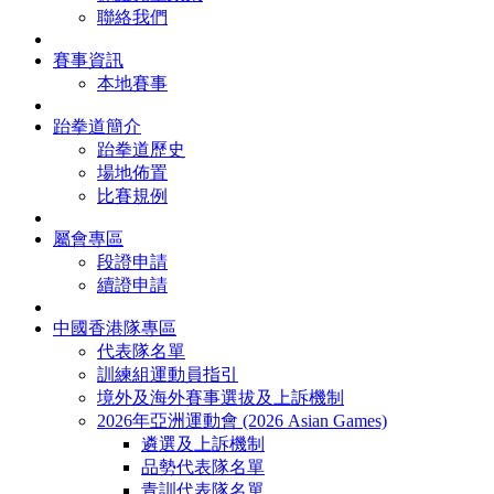
聯絡我們
賽事資訊
本地賽事
跆拳道簡介
跆拳道歷史
場地佈置
比賽規例
屬會專區
段證申請
續證申請
中國香港隊專區
代表隊名單
訓練組運動員指引
境外及海外賽事選拔及上訴機制
2026年亞洲運動會 (2026 Asian Games)
遴選及上訴機制
品勢代表隊名單
青訓代表隊名單