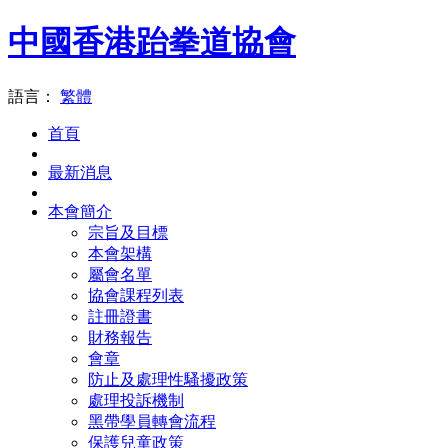
中國香港跆拳道協會
語言：
繁體
首頁
最新消息
本會簡介
宗旨及目標
本會架構
屬會名單
協會課程列表
註冊證書
財務報告
會章
防止及處理性騷擾政策
處理投訴機制
黑帶學員轉會流程
保護兒童政策