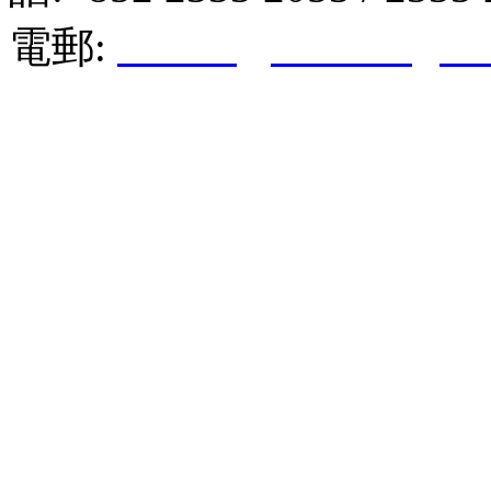
電郵:
hktkda@biznetvigato