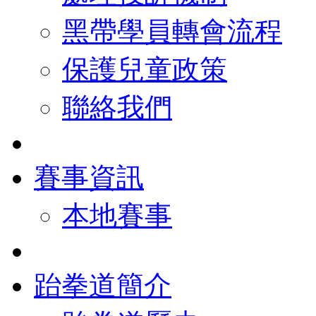
黑帶學員轉會流程
保護兒童政策
聯絡我們
賽事資訊
本地賽事
跆拳道簡介