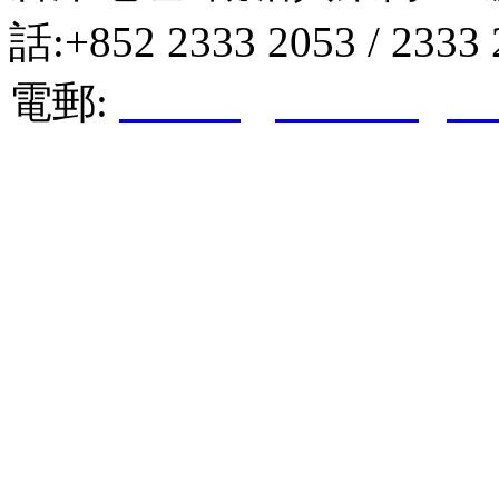
話:+852 2333 2053 / 2333
電郵:
hktkda@biznetvigato