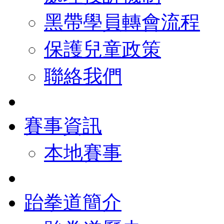
黑帶學員轉會流程
保護兒童政策
聯絡我們
賽事資訊
本地賽事
跆拳道簡介