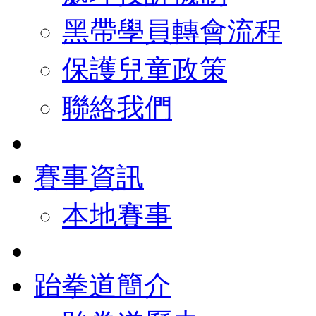
黑帶學員轉會流程
保護兒童政策
聯絡我們
賽事資訊
本地賽事
跆拳道簡介