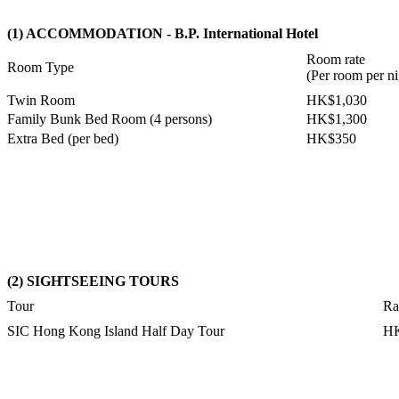
(1) ACCOMMODATION - B.P. International Hotel
Room rate
Room Type
(Per room per ni
Twin Room
HK$1,030
Family Bunk Bed Room (4 persons)
HK$1,300
Extra Bed (per bed)
HK$350
(2) SIGHTSEEING TOURS
Tour
Ra
SIC Hong Kong Island Half Day Tour
H