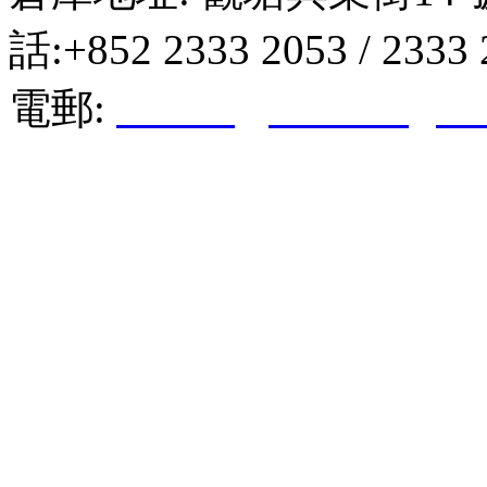
話:+852 2333 2053 / 2333
電郵:
hktkda@biznetvigato