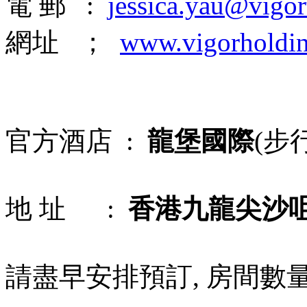
電 郵 :
jessica.yau@vigo
網址 ；
www.vigorholdi
官方酒店 :
龍堡國際
(步
地 址 :
香港九龍尖沙
請盡早安排預訂, 房間數