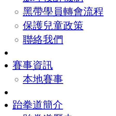
黑帶學員轉會流程
保護兒童政策
聯絡我們
賽事資訊
本地賽事
跆拳道簡介