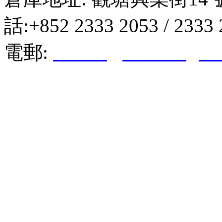
話:+852 2333 2053 / 2333
電郵:
hktkda@biznetvigato