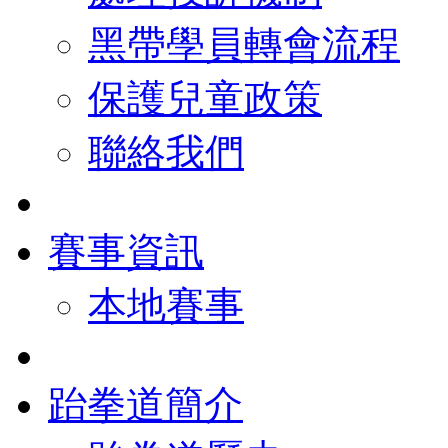
黑帶學員轉會流程
保護兒童政策
聯絡我們
賽事資訊
本地賽事
跆拳道簡介