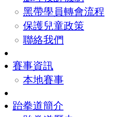
黑帶學員轉會流程
保護兒童政策
聯絡我們
賽事資訊
本地賽事
跆拳道簡介