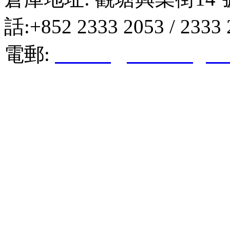
話:+852 2333 2053 / 2333
電郵:
hktkda@biznetvigato