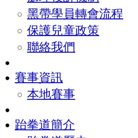
黑帶學員轉會流程
保護兒童政策
聯絡我們
賽事資訊
本地賽事
跆拳道簡介