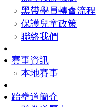
黑帶學員轉會流程
保護兒童政策
聯絡我們
賽事資訊
本地賽事
跆拳道簡介