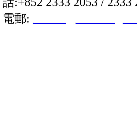
話:+852 2333 2053 / 2333
電郵:
hktkda@biznetvigato