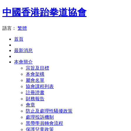
中國香港跆拳道協會
語言：
繁體
首頁
最新消息
本會簡介
宗旨及目標
本會架構
屬會名單
協會課程列表
註冊證書
財務報告
會章
防止及處理性騷擾政策
處理投訴機制
黑帶學員轉會流程
保護兒童政策