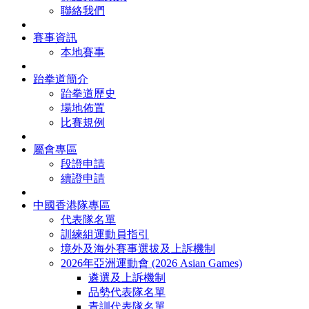
聯絡我們
賽事資訊
本地賽事
跆拳道簡介
跆拳道歷史
場地佈置
比賽規例
屬會專區
段證申請
續證申請
中國香港隊專區
代表隊名單
訓練組運動員指引
境外及海外賽事選拔及上訴機制
2026年亞洲運動會 (2026 Asian Games)
遴選及上訴機制
品勢代表隊名單
青訓代表隊名單