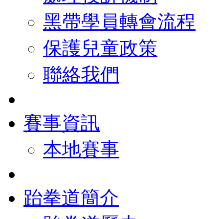
黑帶學員轉會流程
保護兒童政策
聯絡我們
賽事資訊
本地賽事
跆拳道簡介