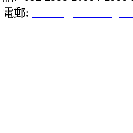
電郵:
hktkda@biznetvigato