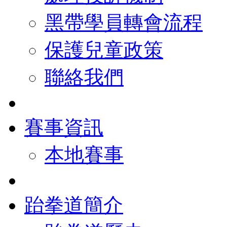
黑帶學員轉會流程
保護兒童政策
聯絡我們
賽事資訊
本地賽事
跆拳道簡介