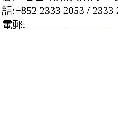
話:+852 2333 2053 / 2333
電郵:
hktkda@biznetvigato