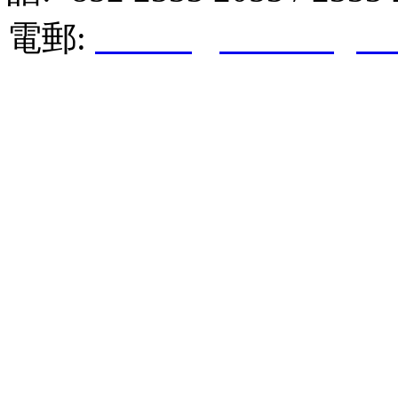
電郵:
hktkda@biznetvigato