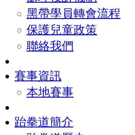
黑帶學員轉會流程
保護兒童政策
聯絡我們
賽事資訊
本地賽事
跆拳道簡介