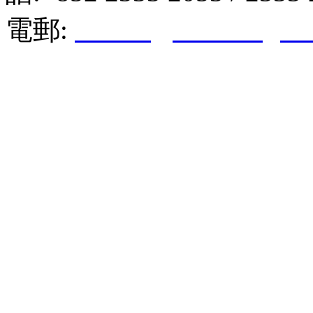
電郵:
hktkda@biznetvigato