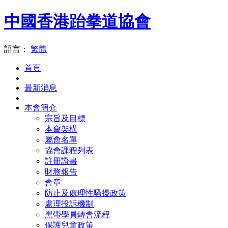
中國香港跆拳道協會
語言：
繁體
首頁
最新消息
本會簡介
宗旨及目標
本會架構
屬會名單
協會課程列表
註冊證書
財務報告
會章
防止及處理性騷擾政策
處理投訴機制
黑帶學員轉會流程
保護兒童政策