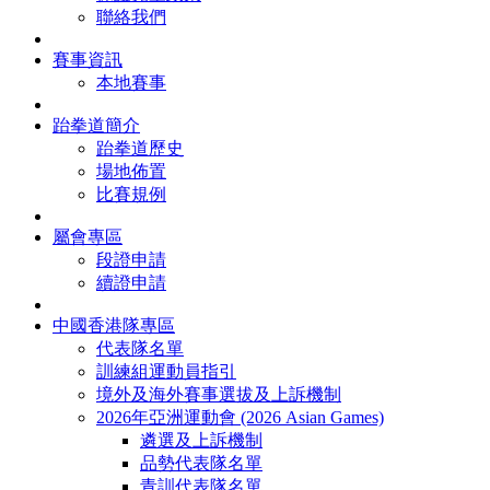
聯絡我們
賽事資訊
本地賽事
跆拳道簡介
跆拳道歷史
場地佈置
比賽規例
屬會專區
段證申請
續證申請
中國香港隊專區
代表隊名單
訓練組運動員指引
境外及海外賽事選拔及上訴機制
2026年亞洲運動會 (2026 Asian Games)
遴選及上訴機制
品勢代表隊名單
青訓代表隊名單