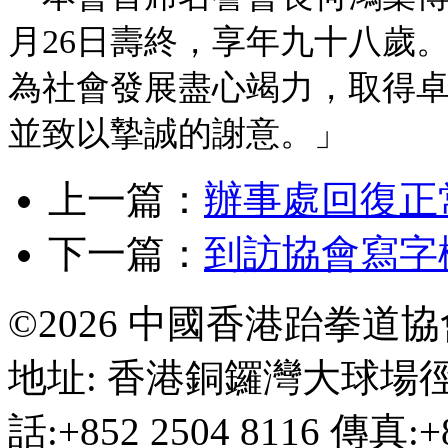
月26日壽終，享年九十八歲
為社會發展盡心竭力，取得
並致以摯誠的謝意。」
上一篇：
辦事處回復正
下一篇：
到訪協會寫字
©2026 中國香港跆拳道
地址: 香港銅鑼灣大球場徑
話:+852 2504 8116 傳真:+8