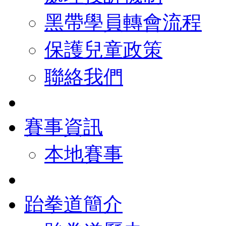
黑帶學員轉會流程
保護兒童政策
聯絡我們
賽事資訊
本地賽事
跆拳道簡介