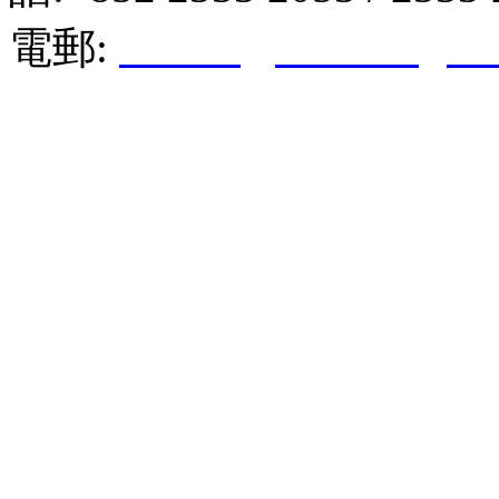
電郵:
hktkda@biznetvigato