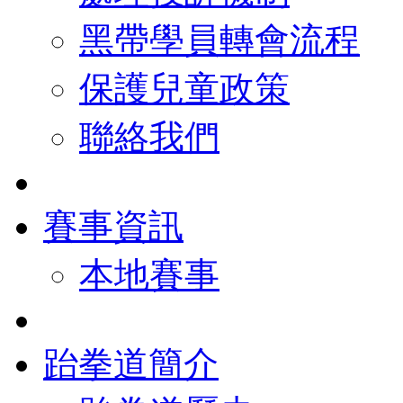
黑帶學員轉會流程
保護兒童政策
聯絡我們
賽事資訊
本地賽事
跆拳道簡介