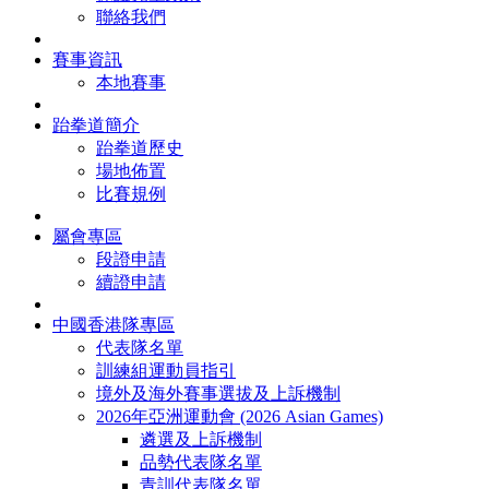
聯絡我們
賽事資訊
本地賽事
跆拳道簡介
跆拳道歷史
場地佈置
比賽規例
屬會專區
段證申請
續證申請
中國香港隊專區
代表隊名單
訓練組運動員指引
境外及海外賽事選拔及上訴機制
2026年亞洲運動會 (2026 Asian Games)
遴選及上訴機制
品勢代表隊名單
青訓代表隊名單