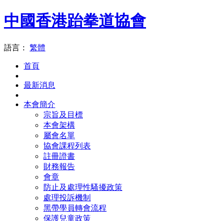
中國香港跆拳道協會
語言：
繁體
首頁
最新消息
本會簡介
宗旨及目標
本會架構
屬會名單
協會課程列表
註冊證書
財務報告
會章
防止及處理性騷擾政策
處理投訴機制
黑帶學員轉會流程
保護兒童政策