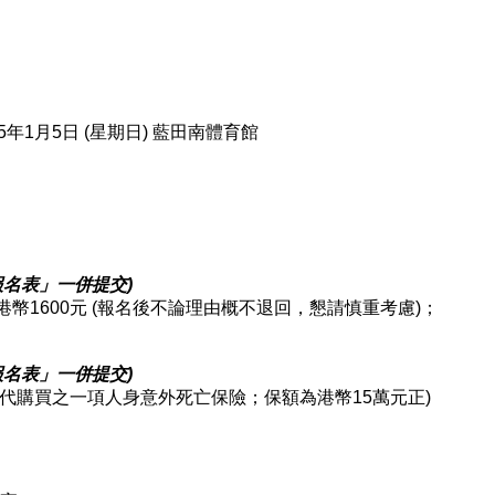
25年1月5日 (星期日) 藍田南體育館
報名表」一併提交
)
幣1600元 (報名後不論理由概不退回，懇請慎重考慮)；
報名表」一併提交
)
代購買之一項人身意外死亡保險；保額為港幣15萬元正)