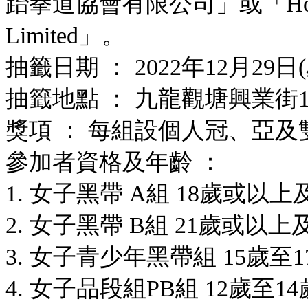
跆拳道協會有限公司」或
「Hon
Limited」。
抽籤日期 ： 2022年12月29
抽籤地點 ： 九龍觀塘興業街1
獎項 ： 每組設個人冠、亞及
參加者資格及年齡 ：
1. 女子黑帶 A組 18歲或
2. 女子黑帶 B組 21歲或
3. 女子青少年黑帶組 15歲
4. 女子品段組PB組 12歲至