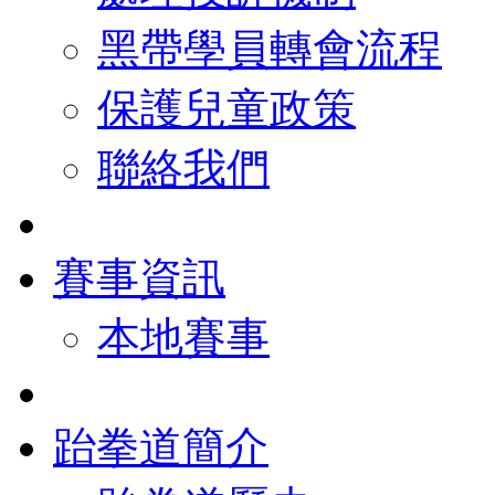
黑帶學員轉會流程
保護兒童政策
聯絡我們
賽事資訊
本地賽事
跆拳道簡介