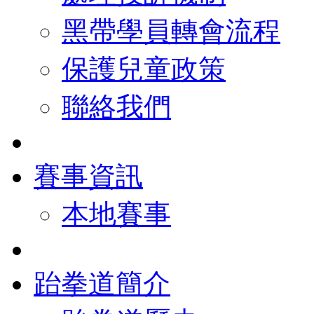
黑帶學員轉會流程
保護兒童政策
聯絡我們
賽事資訊
本地賽事
跆拳道簡介