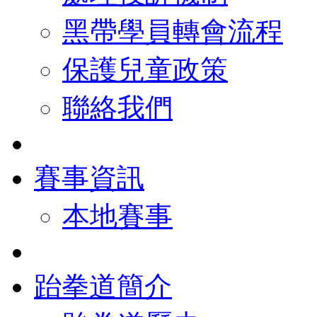
黑帶學員轉會流程
保護兒童政策
聯絡我們
賽事資訊
本地賽事
跆拳道簡介