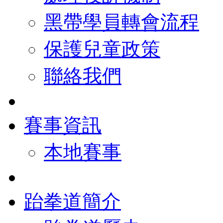
黑帶學員轉會流程
保護兒童政策
聯絡我們
賽事資訊
本地賽事
跆拳道簡介