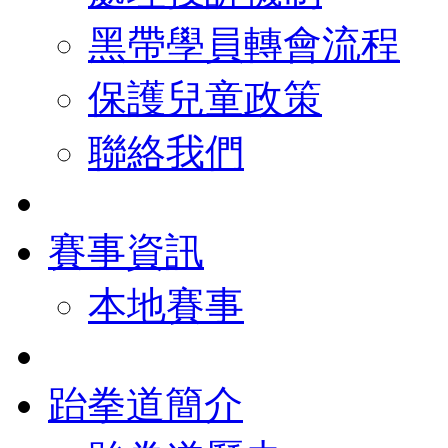
黑帶學員轉會流程
保護兒童政策
聯絡我們
賽事資訊
本地賽事
跆拳道簡介