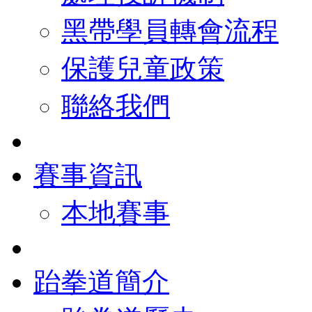
黑帶學員轉會流程
保護兒童政策
聯絡我們
賽事資訊
本地賽事
跆拳道簡介