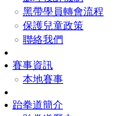
黑帶學員轉會流程
保護兒童政策
聯絡我們
賽事資訊
本地賽事
跆拳道簡介