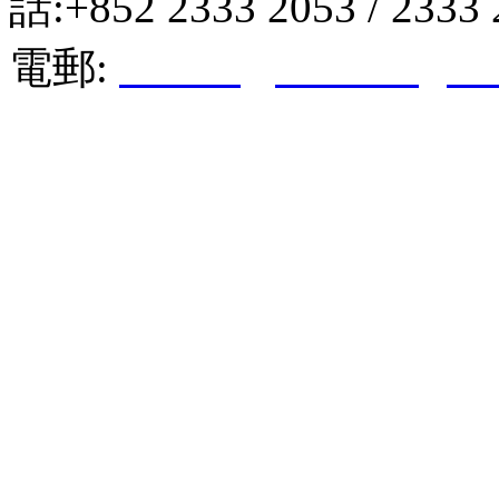
話:+852 2333 2053 / 2333
電郵:
hktkda@biznetvigato