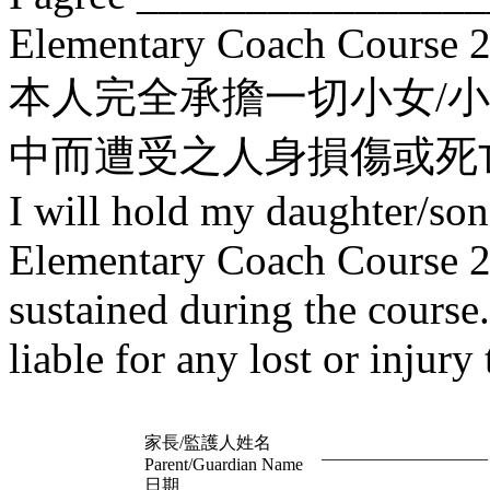
Elementary Coach Course 
本人完全承擔一切小女/小
中而遭受之人身損傷或死
I will hold my daughter/son 
Elementary Coach Course 20
sustained during the course
liable for any lost or injury 
家長/監護人姓名
___________________
Parent/Guardian Name
日期