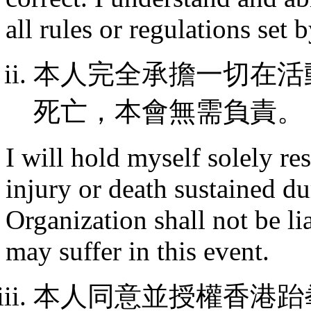
all rules or regulations set 
本人完全承擔一切在活
死亡，本會無需負責。
I will hold myself solely re
injury or death sustained du
Organization shall not be lia
may suffer in this event.
本人同意並授權香港跆