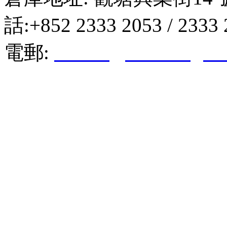
話:+852 2333 2053 / 2333
電郵:
hktkda@biznetvigato