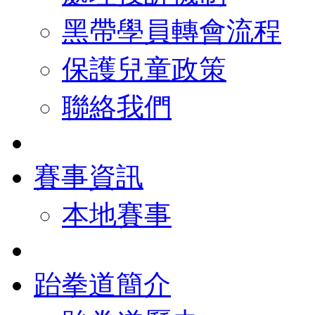
黑帶學員轉會流程
保護兒童政策
聯絡我們
賽事資訊
本地賽事
跆拳道簡介