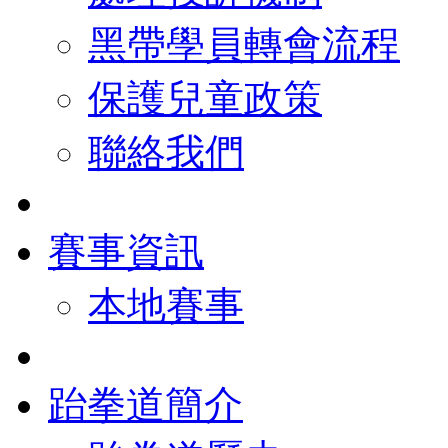
黑帶學員轉會流程
保護兒童政策
聯絡我們
賽事資訊
本地賽事
跆拳道簡介