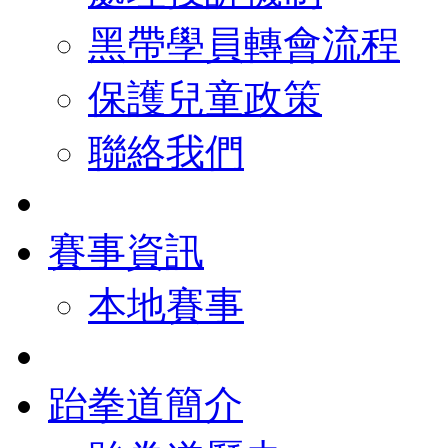
黑帶學員轉會流程
保護兒童政策
聯絡我們
賽事資訊
本地賽事
跆拳道簡介