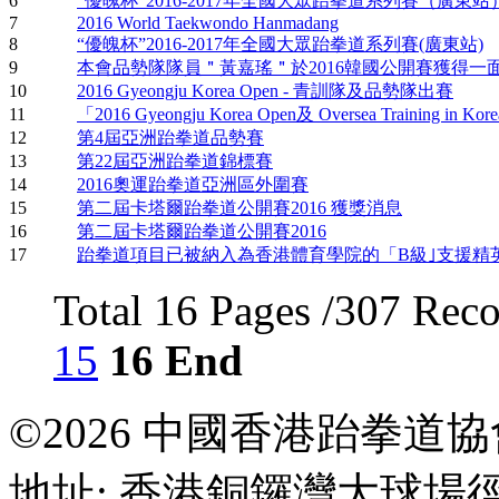
6
“優魄杯”2016-2017年全國大眾跆拳道系列賽（廣東
7
2016 World Taekwondo Hanmadang
8
“優魄杯”2016-2017年全國大眾跆拳道系列賽(廣東站)
9
本會品勢隊隊員＂黃嘉瑤＂於2016韓國公開賽獲得一
10
2016 Gyeongju Korea Open - 青訓隊及品勢隊出賽
11
「2016 Gyeongju Korea Open及 Oversea Training in Kor
12
第4屆亞洲跆拳道品勢賽
13
第22屆亞洲跆拳道錦標賽
14
2016奧運跆拳道亞洲區外圍賽
15
第二屆卡塔爾跆拳道公開賽2016 獲獎消息
16
第二屆卡塔爾跆拳道公開賽2016
17
跆拳道項目已被納入為香港體育學院的「B級｣支援精
Total 16 Pages /307 Rec
15
16
End
©2026 中國香港跆拳道
地址: 香港銅鑼灣大球場徑