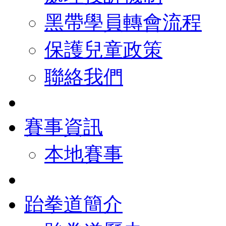
黑帶學員轉會流程
保護兒童政策
聯絡我們
賽事資訊
本地賽事
跆拳道簡介